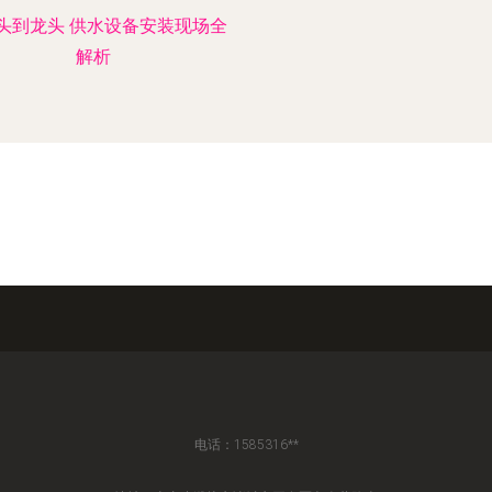
头到龙头 供水设备安装现场全
解析
电话：1585316**