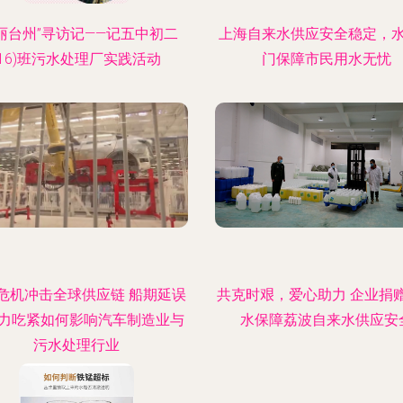
美丽台州”寻访记——记五中初二
上海自来水供应安全稳定，
(16)班污水处理厂实践活动
门保障市民用水无忧
危机冲击全球供应链 船期延误
共克时艰，爱心助力 企业捐
力吃紧如何影响汽车制造业与
水保障荔波自来水供应安
污水处理行业