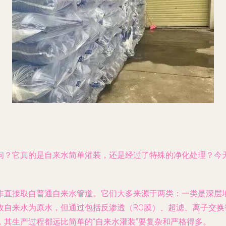
问？它真的是自来水简单灌装，还是经过了特殊的净化处理？今
非直接取自普通自来水管道。它们大多来源于两类：一类是深层
政自来水为原水，但通过包括反渗透（RO膜）、超滤、离子交
其生产过程都远比简单的“自来水灌装”要复杂和严格得多。