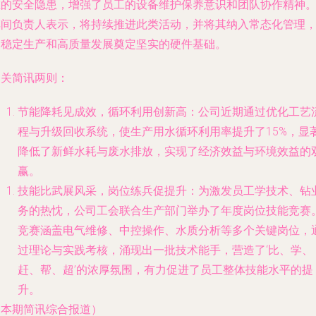
在的安全隐患，增强了员工的设备维护保养意识和团队协作精神
车间负责人表示，将持续推进此类活动，并将其纳入常态化管理
为稳定生产和高质量发展奠定坚实的硬件基础。
相关简讯两则：
节能降耗见成效，循环利用创新高
：公司近期通过优化工艺
程与升级回收系统，使生产用水循环利用率提升了15%，显
降低了新鲜水耗与废水排放，实现了经济效益与环境效益的
赢。
技能比武展风采，岗位练兵促提升
：为激发员工学技术、钻
务的热忱，公司工会联合生产部门举办了年度岗位技能竞赛
竞赛涵盖电气维修、中控操作、水质分析等多个关键岗位，
过理论与实践考核，涌现出一批技术能手，营造了‘比、学、
赶、帮、超’的浓厚氛围，有力促进了员工整体技能水平的提
升。
（本期简讯综合报道）