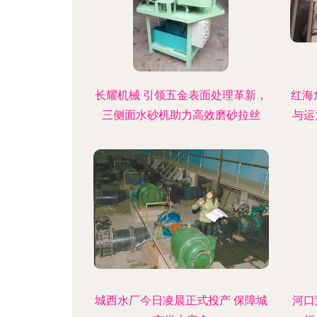
长耀机械 引领五金表面处理革新，
红海
三侧面水砂机助力高效磨砂拉丝
与运
城西水厂今日凌晨正式投产 保障城
河口