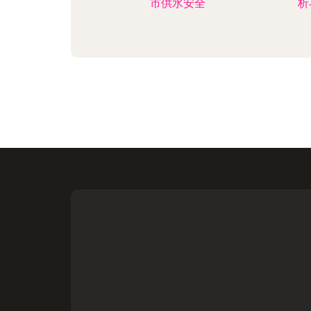
市供水安全
析