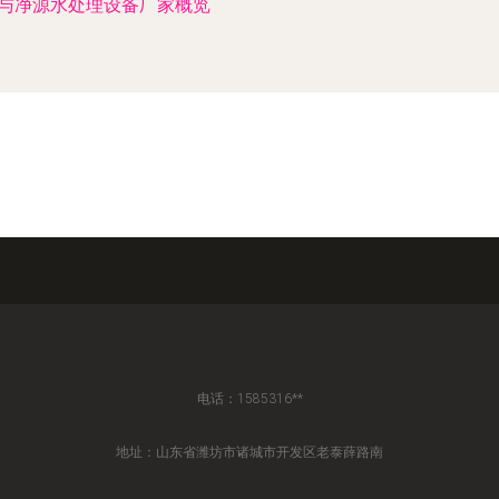
与净源水处理设备厂家概览
电话：1585316**
地址：山东省潍坊市诸城市开发区老泰薛路南