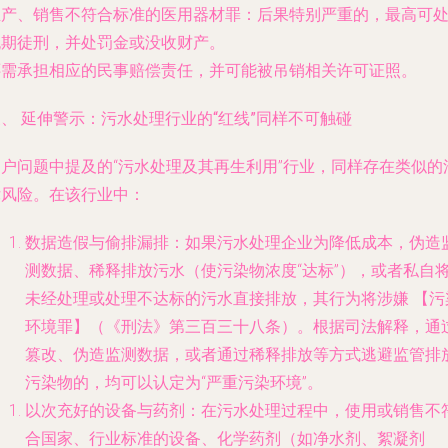
生产、销售不符合标准的医用器材罪
：后果特别严重的，最高可
无期徒刑，并处罚金或没收财产。
还需承担相应的民事赔偿责任，并可能被吊销相关许可证照。
、 延伸警示：污水处理行业的“红线”同样不可触碰
用户问题中提及的“污水处理及其再生利用”行业，同样存在类似的
律风险。在该行业中：
数据造假与偷排漏排
：如果污水处理企业为降低成本，伪造
测数据、稀释排放污水（使污染物浓度“达标”），或者私自
未经处理或处理不达标的污水直接排放，其行为将涉嫌
【污
环境罪】
（《刑法》第三百三十八条）。根据司法解释，通
篡改、伪造监测数据，或者通过稀释排放等方式逃避监管排
污染物的，均可以认定为“严重污染环境”。
以次充好的设备与药剂
：在污水处理过程中，使用或销售不
合国家、行业标准的设备、化学药剂（如净水剂、絮凝剂