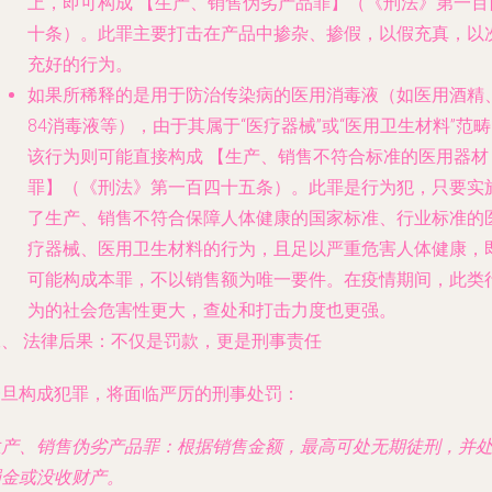
上，即可构成
【生产、销售伪劣产品罪】
（《刑法》第一百
十条）。此罪主要打击在产品中掺杂、掺假，以假充真，以
充好的行为。
如果所稀释的是用于防治传染病的医用消毒液
（如医用酒精
84消毒液等），由于其属于“医疗器械”或“医用卫生材料”范
该行为则可能直接构成
【生产、销售不符合标准的医用器材
罪】
（《刑法》第一百四十五条）。此罪是行为犯，只要实
了生产、销售不符合保障人体健康的国家标准、行业标准的
疗器械、医用卫生材料的行为，且足以严重危害人体健康，
可能构成本罪，不以销售额为唯一要件。在疫情期间，此类
为的社会危害性更大，查处和打击力度也更强。
二、 法律后果：不仅是罚款，更是刑事责任
一旦构成犯罪，将面临严厉的刑事处罚：
生产、销售伪劣产品罪
：根据销售金额，最高可处无期徒刑，并
罚金或没收财产。