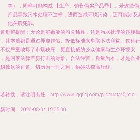
等），同样可能构成
【生产、销售伪劣产品罪】
。若这些伪
产品导致污水处理不达标，进而造成环境污染，还可能涉及
他关联犯罪。
允道刑辩提醒
：无论是消毒液的勾兑稀释，还是污水处理的违规
作，其本质都是通过弄虚作假、降低标准来牟取不法利益。这种
为不仅严重破坏了市场秩序，更直接威胁公众健康与生态环境安
全，是国家法律严厉打击的对象。合法经营，质量为本，才是企
行稳致远的正道。切勿为一时之利，触碰法律高压线。
若转载，请注明出处：http://www.rqqfjcj.com/product/45.html
新时间：2026-08-04 19:35:00