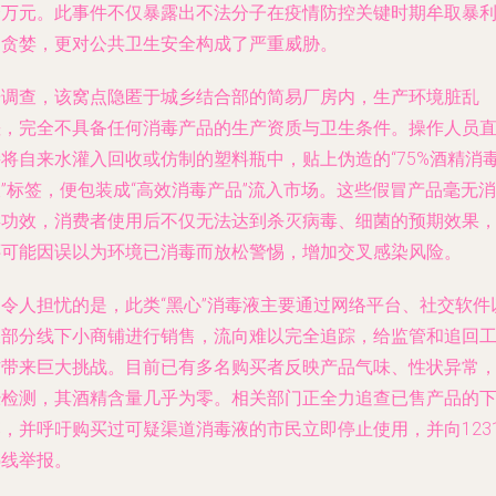
余万元。此事件不仅暴露出不法分子在疫情防控关键时期牟取暴
的贪婪，更对公共卫生安全构成了严重威胁。
据调查，该窝点隐匿于城乡结合部的简易厂房内，生产环境脏乱
差，完全不具备任何消毒产品的生产资质与卫生条件。操作人员
接将自来水灌入回收或仿制的塑料瓶中，贴上伪造的“75%酒精消
”标签，便包装成“高效消毒产品”流入市场。这些假冒产品毫无消
毒功效，消费者使用后不仅无法达到杀灭病毒、细菌的预期效果
还可能因误以为环境已消毒而放松警惕，增加交叉感染风险。
更令人担忧的是，此类“黑心”消毒液主要通过网络平台、社交软件
及部分线下小商铺进行销售，流向难以完全追踪，给监管和追回
作带来巨大挑战。目前已有多名购买者反映产品气味、性状异常
经检测，其酒精含量几乎为零。相关部门正全力追查已售产品的
，并呼吁购买过可疑渠道消毒液的市民立即停止使用，并向1231
热线举报。