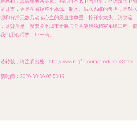
了解真相，更能理解其珍贵。我们日常的节约用水，不仅是在节
家庭开支，更是在减轻整个水源、制水、供水系统的负担，是对
资源和背后无数劳动者心血的最直接尊重。拧开水龙头，清泉流
淌，这背后是一整套关乎城市命脉与公共健康的精密系统工程，
得我们用心呵护，每一滴。
若转载，请注明出处：http://www.rqqfjcj.com/product/53.html
新时间：2026-08-06 05:56:19