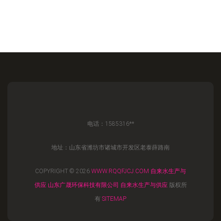
电话：1585316**
地址：山东省潍坊市诸城市开发区老泰薛路南
COPYRIGHT © 2026
WWW.RQQFJCJ.COM
自来水生产与
供应
山东广晟环保科技有限公司
自来水生产与供应
版权所
有
SITEMAP