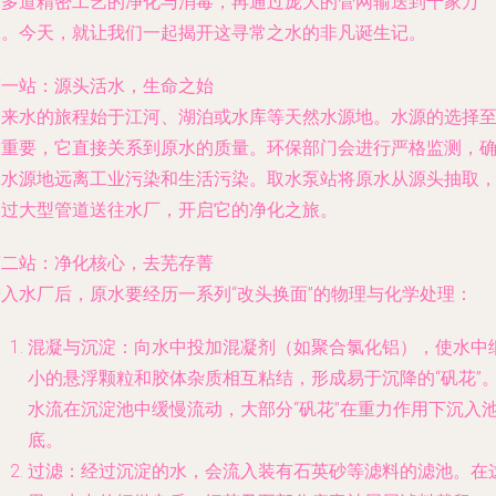
过多道精密工艺的净化与消毒，再通过庞大的管网输送到千家万
户。今天，就让我们一起揭开这寻常之水的非凡诞生记。
第一站：源头活水，生命之始
自来水的旅程始于江河、湖泊或水库等天然水源地。水源的选择
关重要，它直接关系到原水的质量。环保部门会进行严格监测，
保水源地远离工业污染和生活污染。取水泵站将原水从源头抽取
通过大型管道送往水厂，开启它的净化之旅。
第二站：净化核心，去芜存菁
进入水厂后，原水要经历一系列“改头换面”的物理与化学处理：
混凝与沉淀
：向水中投加混凝剂（如聚合氯化铝），使水中
小的悬浮颗粒和胶体杂质相互粘结，形成易于沉降的“矾花”
水流在沉淀池中缓慢流动，大部分“矾花”在重力作用下沉入
底。
过滤
：经过沉淀的水，会流入装有石英砂等滤料的滤池。在