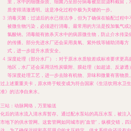
里，水中的细微杂质、细菌乃至部分病毒被层层滤料截留，
质变得清澈透明。这是净化过程中极为关键的一步。
消毒灭菌
：过滤后的水已很洁净，但为了确保在输配过程中
被微生物污染，必须进行消毒。最常用的方法是投加氯气或
氯酸钠。消毒能有效杀灭水中的病原微生物，防止介水传染
的传播。部分先进水厂还会采用臭氧、紫外线等辅助消毒方
式，进一步提升水质安全。
深度处理（部分水厂）
：对于原水水质较差或标准要求更高
地区，水厂还会采用活性炭吸附、膜处理（如超滤、反渗透
等深度处理工艺，进一步去除有机物、异味和微量有害物质
经过上述重重关卡，原水终于蜕变成为符合国家《生活饮用水卫
标准》的洁净自来水。
第三站：动脉网络，万里输送
净化后的清水流入清水库暂存。通过配水泵站的高压水泵，被注
城市地下的供水管网。这套管网如同城市的“血管”，纵横交错，四
八达。为了确保远端和高层用户的水压稳定，供水系统中还设有