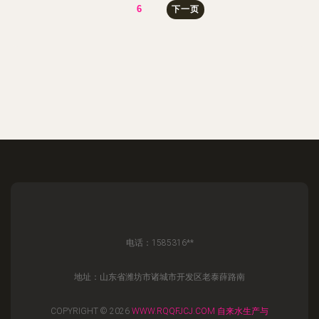
6
下一页
电话：1585316**
地址：山东省潍坊市诸城市开发区老泰薛路南
COPYRIGHT © 2026
WWW.RQQFJCJ.COM
自来水生产与